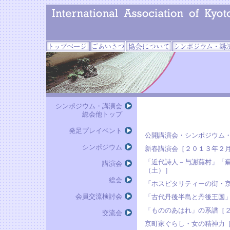
シンポジウム・講演会
総会他トップ
発足プレイベント
公開講演会・シンポジウム
シンポジウム
新春講演会［２０１３年２
「近代詩人－与謝蕪村」「
講演会
（土）］
総会
「ホスピタリティーの街・
会員交流検討会
「古代丹後半島と丹後王国」
「もののあはれ」の系譜［
交流会
京町家ぐらし・女の精神力